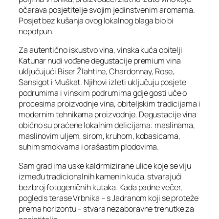
očarava posjetitelje svojim jedinstvenim aromama.
Posjet bez kušanja ovog lokalnog blaga bio bi
nepotpun.
Za autentično iskustvo vina, vinska kuća obitelji
Katunar nudi vođene degustacije premium vina
uključujući Biser Žlahtine, Chardonnay, Rose,
Sansigot i Muškat. Njihovi izleti uključuju posjete
podrumima i vinskim podrumima gdje gosti uče o
procesima proizvodnje vina, obiteljskim tradicijama i
modernim tehnikama proizvodnje. Degustacije vina
obično su praćene lokalnim delicijama: maslinama,
maslinovim uljem, sirom, kruhom, kobasicama,
suhim smokvama i orašastim plodovima.
Sam grad ima uske kaldrmizirane ulice koje se viju
između tradicionalnih kamenih kuća, stvarajući
bezbroj fotogeničnih kutaka. Kada padne večer,
pogled s terase Vrbnika – s Jadranom koji se proteže
prema horizontu – stvara nezaboravne trenutke za