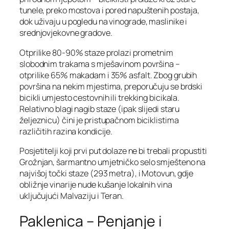
tunele, preko mostova i pored napuštenih postaja,
dok uživaju u pogledu na vinograde, maslinike i
srednjovjekovne gradove.
Otprilike 80-90% staze prolazi prometnim
slobodnim trakama s mješavinom površina –
otprilike 65% makadam i 35% asfalt. Zbog grubih
površina na nekim mjestima, preporučuju se brdski
bicikli umjesto cestovnih ili trekking bicikala.
Relativno blagi nagib staze (ipak slijedi staru
željeznicu) čini je pristupačnom biciklistima
različitih razina kondicije.
Posjetitelji koji prvi put dolaze ne bi trebali propustiti
Grožnjan, šarmantno umjetničko selo smješteno na
najvišoj točki staze (293 metra), i Motovun, gdje
obližnje vinarije nude kušanje lokalnih vina
uključujući Malvaziju i Teran.
Paklenica – Penjanje i