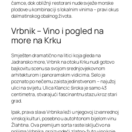
čamce, dok obližnji restorani nude svježe morske
plodove u kombinaciji s lokalnim vinima – pravi okus
dalmatinskog obalnog života.
Vrbnik – Vino i pogled na
more na Krku
Smješten dramatično na litici koja gleda na
Jadransko more, Vrbnik na otoku Krku nudi gotovo
bajkovitu scenu sa svojom srednjovjekovnom
arhitekturom i panoramskim vidicima. Selo je
poznato po nečemu zaista jedinstvenom – najužoj
ulici na svijetu. Ulica Klancic široka je samo 43
centimetra, stvarajući fascinantnu stazu kroz stari
grad.
Ipak, prava slava Vrbnika leži u njegovoj izvanrednoj
vinskoj kulturi, posebno u autohtonom bijelom vinu
Žlahtina. Ova premijum sorta raste isključivo na
poljima Vrbnika, proizvodeći zlatno-žuto vino koje