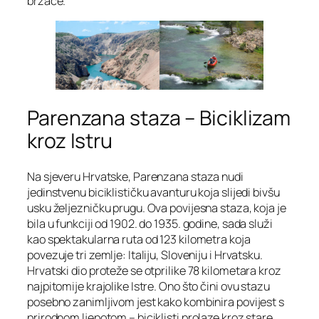
brzace.
Parenzana staza – Biciklizam
kroz Istru
Na sjeveru Hrvatske, Parenzana staza nudi
jedinstvenu biciklističku avanturu koja slijedi bivšu
usku željezničku prugu. Ova povijesna staza, koja je
bila u funkciji od 1902. do 1935. godine, sada služi
kao spektakularna ruta od 123 kilometra koja
povezuje tri zemlje: Italiju, Sloveniju i Hrvatsku.
Hrvatski dio proteže se otprilike 78 kilometara kroz
najpitomije krajolike Istre. Ono što čini ovu stazu
posebno zanimljivom jest kako kombinira povijest s
prirodnom ljepotom – biciklisti prolaze kroz stare