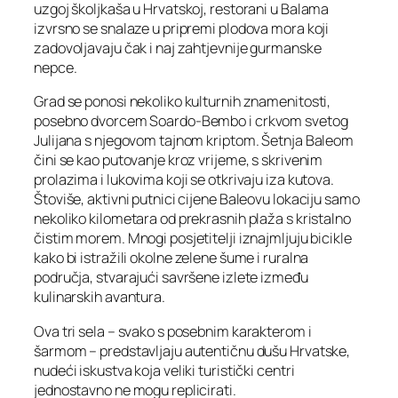
uzgoj školjkaša u Hrvatskoj, restorani u Balama
izvrsno se snalaze u pripremi plodova mora koji
zadovoljavaju čak i naj zahtjevnije gurmanske
nepce.
Grad se ponosi nekoliko kulturnih znamenitosti,
posebno dvorcem Soardo-Bembo i crkvom svetog
Julijana s njegovom tajnom kriptom. Šetnja Baleom
čini se kao putovanje kroz vrijeme, s skrivenim
prolazima i lukovima koji se otkrivaju iza kutova.
Štoviše, aktivni putnici cijene Baleovu lokaciju samo
nekoliko kilometara od prekrasnih plaža s kristalno
čistim morem. Mnogi posjetitelji iznajmljuju bicikle
kako bi istražili okolne zelene šume i ruralna
područja, stvarajući savršene izlete između
kulinarskih avantura.
Ova tri sela – svako s posebnim karakterom i
šarmom – predstavljaju autentičnu dušu Hrvatske,
nudeći iskustva koja veliki turistički centri
jednostavno ne mogu replicirati.