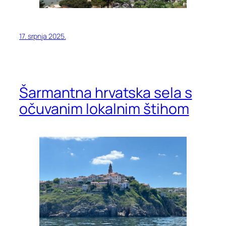
17. srpnja 2025.
Šarmantna hrvatska sela s
očuvanim lokalnim štihom