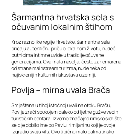
Šarmantna hrvatska sela s
očuvanim lokalnim štihom
Kroz raznolike regije Hrvatske, šarmantna sela
pričaju autentičnu priču o lokalnom životu, nudeći
putnicima intimne uvide u tradicije očuvane
generacijama. Ova mala naselja, često zanemarena
od strane mainstream turizma, nude neka od
najiskrenijih kulturnih iskustava u zemlji.
Povlja – mirna uvala Brača
Smještena u tihoj istočnoj uvali na otoku Braču,
Povlja zrači spokojem daleko od ljetne gužve većih
turističkih centara. Izvorno značajno rimsko sidrište,
selo je dobilo ime po Pavlu, rimljaninu koji je ovdje
izgradio svoju vilu. Ovo tipično malo dalmatinsko