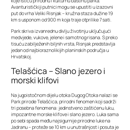
koje ističu prirodnu i kulturnu baštinu parka.
Avanturističkiji putnici mogu se upustiti u izazovni
put do vrha Veliki Risnjak – kružna staza dužine 19
km s usponom od 900 m koja traje otprilike 7 sati.
Park skriva izvanrednu divlju životinju uključujući
medvjede, vukove, jelene i samotnog risana. S preko
tisuću zabilježenih biljnih vrsta, Risnjak predstavlja
jedan od najbioraznolikijih planinskih područja u
Hrvatskoj.
Telašćica – Slano jezero i
morski klifovi
Na jugoistočnom dijelu otoka Dugog Otoka nalazi se
Park prirode Telašćica, prirodni fenomen koji sadrži
tri posebna fenomena: jedinstveno zaštićenu luku,
impozantne morske klifove i slano jezero. Luka sama
po sebi spada među najsigurnije prirodne luke na
Jadranu – proteže se 10 km u unutrašnjost i posuta je