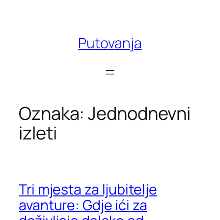
Skoči
do
sadržaja
Putovanja
Oznaka:
Jednodnevni
izleti
Tri mjesta za ljubitelje
avanture: Gdje ići za