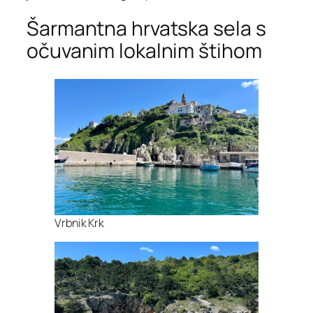
Šarmantna hrvatska sela s
očuvanim lokalnim štihom
Vrbnik Krk