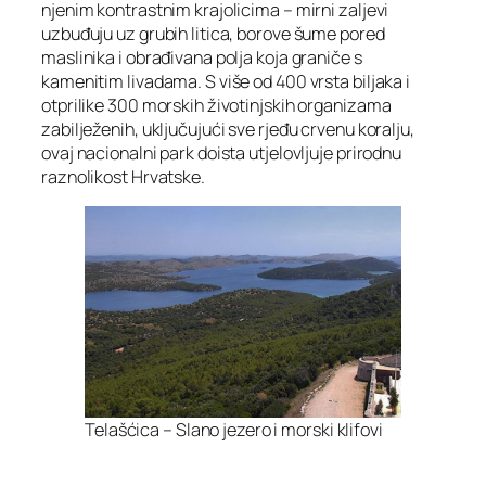
njenim kontrastnim krajolicima – mirni zaljevi
uzbuđuju uz grubih litica, borove šume pored
maslinika i obrađivana polja koja graniče s
kamenitim livadama. S više od 400 vrsta biljaka i
otprilike 300 morskih životinjskih organizama
zabilježenih, uključujući sve rjeđu crvenu koralju,
ovaj nacionalni park doista utjelovljuje prirodnu
raznolikost Hrvatske.
Telašćica – Slano jezero i morski klifovi