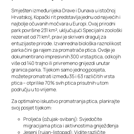
Smješten između rijeka Drave i Dunava u istočnoj
Hrvatskoj, Kopački rit predstavlja jednu od najvećih i
najbolje očuvanih močvara u Europi. Ovaj prirodni
park površine 231 km², uključujući Specijalni zoološki
rezervat od 71 km², pravi je skriveni dragulj za
entuzijaste prirode. Izvanredna biološka raznolikost
parka čini ga rajem za promatrače ptica. Ovdje je
dokumentirano impresivnih 300 vrsta ptica, od kojih
više od 140 trajno ili privremeno gnijezdi unutar
granica parka. Tijekom samo jednog posjeta,
možete promatrati između 35 i 63 različitih vrsta
ptica – otprilike 70% svih ptica prisutnih u tom
području u to vrijeme.
Za optimalno iskustvo promatranja ptica, planirajte
svoj posjet tijekom:
Proljeća (ožujak-svibanj): Svjedočite
migracijama ptica i aktivnostima gniježđenja
Jeseni (rujan-listopad): Vidite različite