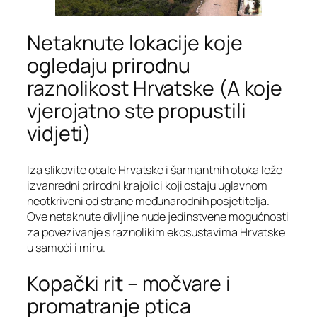
Netaknute lokacije koje
ogledaju prirodnu
raznolikost Hrvatske (A koje
vjerojatno ste propustili
vidjeti)
Iza slikovite obale Hrvatske i šarmantnih otoka leže
izvanredni prirodni krajolici koji ostaju uglavnom
neotkriveni od strane međunarodnih posjetitelja.
Ove netaknute divljine nude jedinstvene mogućnosti
za povezivanje s raznolikim ekosustavima Hrvatske
u samoći i miru.
Kopački rit – močvare i
promatranje ptica