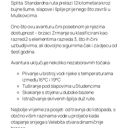
Splita. Standardna ruta prelazi 12 kilometara kroz
bujne šume, slapove i špilje prije nego što završi u
Muškovcima.
Ono što ovu avanturu čini posebnom je njezina
dostupnost – brzaci Zrmanje su klasificirani kao
razred 2 s elementima razreda 3, što ih čini
uzbudljivima, ali dovoljno sigurnima čak i za djecu od
šest godina.
Avantura uključuje nekoliko nezaboravnih točaka:
Plivanje u bistroj vodi rijeke s temperaturama
između 16°C i 19°C
Tuširanje pod slapovima u Studencima
Skakanje s stijena u duboke bazene
Istraživanje skrivenih špilja duž rute.
Najbolje vrijeme za posjet: od travnja do listopada, s
obično višim razinama vode u proljeće kada
otapanje snijega s Velebita stvara dinamičnije