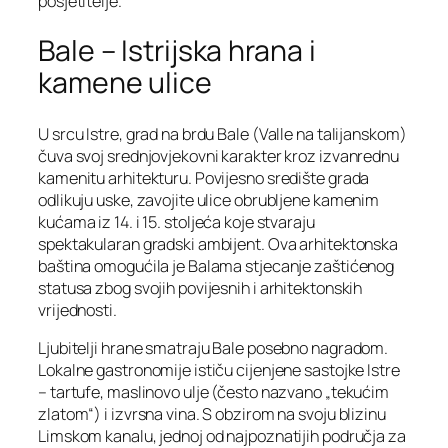
posjetitelje.
Bale – Istrijska hrana i
kamene ulice
U srcu Istre, grad na brdu Bale (Valle na talijanskom)
čuva svoj srednjovjekovni karakter kroz izvanrednu
kamenitu arhitekturu. Povijesno središte grada
odlikuju uske, zavojite ulice obrubljene kamenim
kućama iz 14. i 15. stoljeća koje stvaraju
spektakularan gradski ambijent. Ova arhitektonska
baština omogućila je Balama stjecanje zaštićenog
statusa zbog svojih povijesnih i arhitektonskih
vrijednosti.
Ljubitelji hrane smatraju Bale posebno nagradom.
Lokalne gastronomije ističu cijenjene sastojke Istre
– tartufe, maslinovo ulje (često nazvano „tekućim
zlatom“) i izvrsna vina. S obzirom na svoju blizinu
Limskom kanalu, jednoj od najpoznatijih područja za