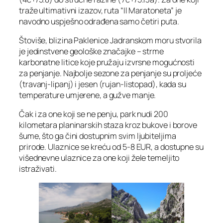
traže ultimativni izazov, ruta “Il Maratoneta” je
navodno uspješno odrađena samo četiri puta.
Štoviše, blizina Paklenice Jadranskom moru stvorila
je jedinstvene geološke značajke – strme
karbonatne litice koje pružaju izvrsne mogućnosti
za penjanje. Najbolje sezone za penjanje su proljeće
(travanj-lipanj) i jesen (rujan-listopad), kada su
temperature umjerene, a gužve manje.
Čak i za one koji se ne penju, park nudi 200
kilometara planinarskih staza kroz bukove i borove
šume, što ga čini dostupnim svim ljubiteljima
prirode. Ulaznice se kreću od 5-8 EUR, a dostupne su
višednevne ulaznice za one koji žele temeljito
istraživati.