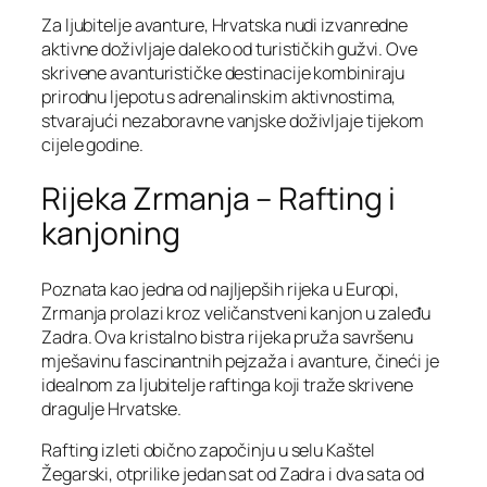
Za ljubitelje avanture, Hrvatska nudi izvanredne
aktivne doživljaje daleko od turističkih gužvi. Ove
skrivene avanturističke destinacije kombiniraju
prirodnu ljepotu s adrenalinskim aktivnostima,
stvarajući nezaboravne vanjske doživljaje tijekom
cijele godine.
Rijeka Zrmanja – Rafting i
kanjoning
Poznata kao jedna od najljepših rijeka u Europi,
Zrmanja prolazi kroz veličanstveni kanjon u zaleđu
Zadra. Ova kristalno bistra rijeka pruža savršenu
mješavinu fascinantnih pejzaža i avanture, čineći je
idealnom za ljubitelje raftinga koji traže skrivene
dragulje Hrvatske.
Rafting izleti obično započinju u selu Kaštel
Žegarski, otprilike jedan sat od Zadra i dva sata od