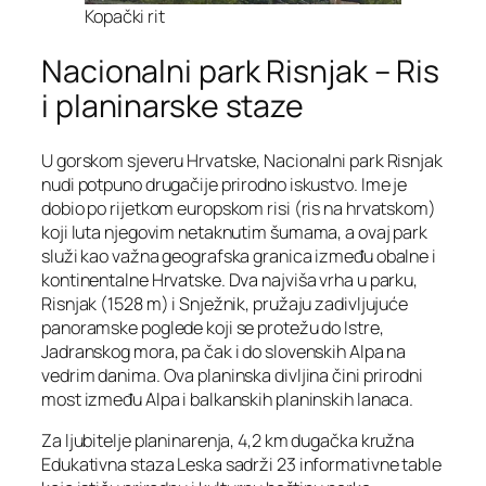
Kopački rit
Nacionalni park Risnjak – Ris
i planinarske staze
U gorskom sjeveru Hrvatske, Nacionalni park Risnjak
nudi potpuno drugačije prirodno iskustvo. Ime je
dobio po rijetkom europskom risi (ris na hrvatskom)
koji luta njegovim netaknutim šumama, a ovaj park
služi kao važna geografska granica između obalne i
kontinentalne Hrvatske. Dva najviša vrha u parku,
Risnjak (1528 m) i Snježnik, pružaju zadivljujuće
panoramske poglede koji se protežu do Istre,
Jadranskog mora, pa čak i do slovenskih Alpa na
vedrim danima. Ova planinska divljina čini prirodni
most između Alpa i balkanskih planinskih lanaca.
Za ljubitelje planinarenja, 4,2 km dugačka kružna
Edukativna staza Leska sadrži 23 informativne table