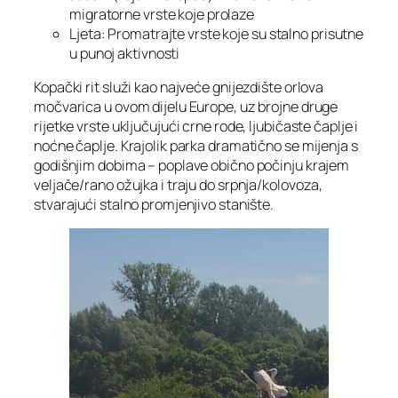
migratorne vrste koje prolaze
Ljeta: Promatrajte vrste koje su stalno prisutne
u punoj aktivnosti
Kopački rit služi kao najveće gnijezdište orlova
močvarica u ovom dijelu Europe, uz brojne druge
rijetke vrste uključujući crne rode, ljubičaste čaplje i
noćne čaplje. Krajolik parka dramatično se mijenja s
godišnjim dobima – poplave obično počinju krajem
veljače/rano ožujka i traju do srpnja/kolovoza,
stvarajući stalno promjenjivo stanište.