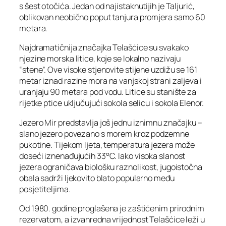
s šest otočića. Jedan od najistaknutijih je Taljurić,
oblikovan neobično poput tanjura promjera samo 60
metara.
Najdramatičnija značajka Telašćice su svakako
njezine morska litice, koje se lokalno nazivaju
“stene”. Ove visoke stjenovite stijene uzdižu se 161
metar iznad razine mora na vanjskoj strani zaljeva i
uranjaju 90 metara pod vodu. Litice su stanište za
rijetke ptice uključujući sokola selicu i sokola Elenor.
Jezero Mir predstavlja još jednu iznimnu značajku –
slano jezero povezano s morem kroz podzemne
pukotine. Tijekom ljeta, temperatura jezera može
doseći iznenađujućih 33°C. Iako visoka slanost
jezera ograničava biološku raznolikost, jugoistočna
obala sadrži ljekovito blato popularno među
posjetiteljima.
Od 1980. godine proglašena je zaštićenim prirodnim
rezervatom, a izvanredna vrijednost Telašćice leži u