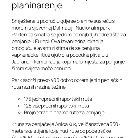
planinarenje
Smještena u području gdje se planine susreću s
morem u sjevernoj Dalmaciji, Nacionalni park
Paklenica smatra se jednim od najboljih odredišta za
penjanje u Europi. Ova izvanredna lokacija
omogućuje avanturistima da se penju na
vapnenačke litice ujutro, a popodne plivaju u
Jadranu – kombinacija koju malo mjesta za penjanje
širom svijeta može ponuditi.
Park sadrži preko 400 dobro opremljenih penjačkih
ruta raznih razina težine:
175 jednoprečnih sportskih ruta
125 višeprečnih sportskih ruta
Brojne tradicionalne rute za penjanje
Kruna za penjače je Anica Kuk, veličanstvena 350-
meterska stijena koja nudi rute od početničke
(4c+/5.8) do stručne razine (7c+/5.13a). Za one koji