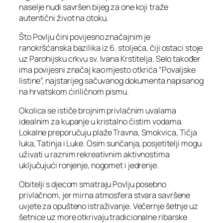
naselje nudi savršen bijeg za one koji traže
autentični život na otoku.
Što Povlju čini povijesno značajnim je
ranokršćanska bazilika iz 6. stoljeća, čiji ostaci stoje
uz Parohijsku crkvu sv. Ivana Krstitelja. Selo također
ima povijesni značaj kao mjesto otkrića “Povaljske
listine”, najstarijeg sačuvanog dokumenta napisanog
na hrvatskom ćiriličnom pismu.
Okolica se ističe brojnim privlačnim uvalama
idealnim za kupanje u kristalno čistim vodama.
Lokalne preporučuju plaže Travna, Smokvica, Tičja
luka, Tatinja i Luke. Osim sunčanja, posjetitelji mogu
uživati u raznim rekreativnim aktivnostima
uključujući ronjenje, nogomet i jedrenje.
Obitelji s djecom smatraju Povlju posebno
privlačnom, jer mirna atmosfera stvara savršene
uvjete za opušteno istraživanje. Večernje šetnje uz
šetnice uz more otkrivaju tradicionalne ribarske