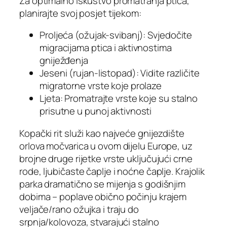
Za optimalno iskustvo promatranja ptica,
planirajte svoj posjet tijekom:
Proljeća (ožujak-svibanj): Svjedočite
migracijama ptica i aktivnostima
gniježđenja
Jeseni (rujan-listopad): Vidite različite
migratorne vrste koje prolaze
Ljeta: Promatrajte vrste koje su stalno
prisutne u punoj aktivnosti
Kopački rit služi kao najveće gnijezdište
orlova močvarica u ovom dijelu Europe, uz
brojne druge rijetke vrste uključujući crne
rode, ljubičaste čaplje i noćne čaplje. Krajolik
parka dramatično se mijenja s godišnjim
dobima – poplave obično počinju krajem
veljače/rano ožujka i traju do
srpnja/kolovoza, stvarajući stalno