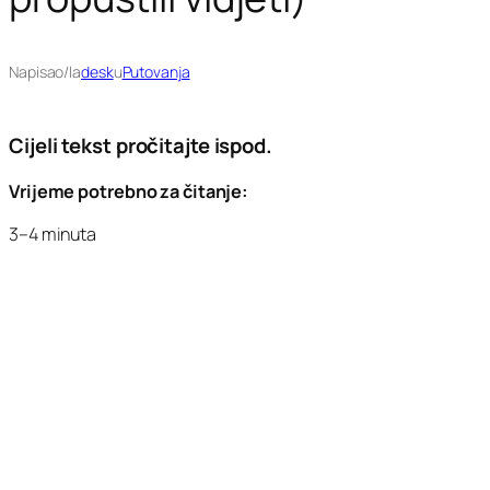
Napisao/la
desk
u
Putovanja
Cijeli tekst pročitajte ispod.
Vrijeme potrebno za čitanje:
3–4 minuta