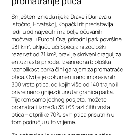
promatranje ptica
Smješten između rijeka Drave i Dunava u
istočnoj Hrvatskoj, Kopački rit predstavlja
jednu od najvećih i najbolje očuvanih
močvara u Europi. Ovaj prirodni park površine
231 km², uključujući Specijalni zoološki
rezervat od 71 km², pravi je skriveni dragulj za
entuzijaste prirode. Izvanredna biološka
raznolikost parka čini ga rajem za promatrače
ptica. Ovdje je dokumentirano impresivnih
300 vrsta ptica, od kojih više od 140 trajno ili
privremeno gnijezdi unutar granica parka.
Tijekom samo jednog posjeta, možete
promatrati između 35 i 63 različitih vrsta
ptica – otprilike 70% svih ptica prisutnih u
tom području u to vrijeme.