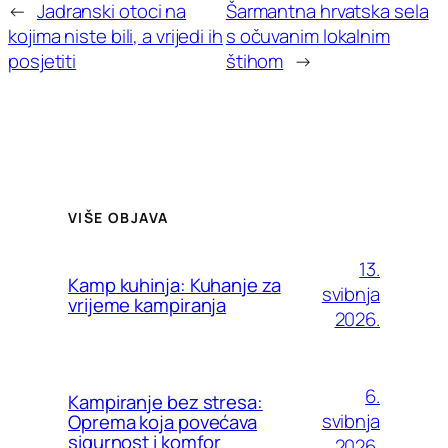
←
Jadranski otoci na
Šarmantna hrvatska sela
kojima niste bili, a vrijedi ih
s očuvanim lokalnim
posjetiti
štihom
→
VIŠE OBJAVA
13.
Kamp kuhinja: Kuhanje za
svibnja
vrijeme kampiranja
2026.
6.
Kampiranje bez stresa:
svibnja
Oprema koja povećava
sigurnost i komfor
2026.