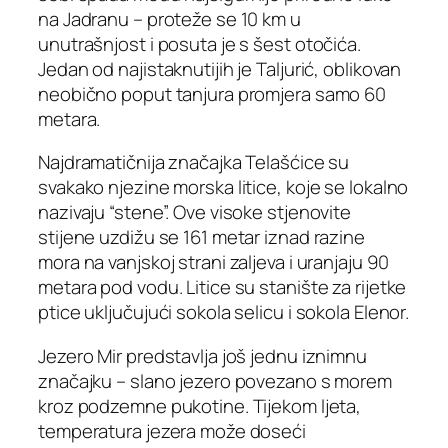
na Jadranu – proteže se 10 km u
unutrašnjost i posuta je s šest otočića.
Jedan od najistaknutijih je Taljurić, oblikovan
neobično poput tanjura promjera samo 60
metara.
Najdramatičnija značajka Telašćice su
svakako njezine morska litice, koje se lokalno
nazivaju “stene”. Ove visoke stjenovite
stijene uzdižu se 161 metar iznad razine
mora na vanjskoj strani zaljeva i uranjaju 90
metara pod vodu. Litice su stanište za rijetke
ptice uključujući sokola selicu i sokola Elenor.
Jezero Mir predstavlja još jednu iznimnu
značajku – slano jezero povezano s morem
kroz podzemne pukotine. Tijekom ljeta,
temperatura jezera može doseći