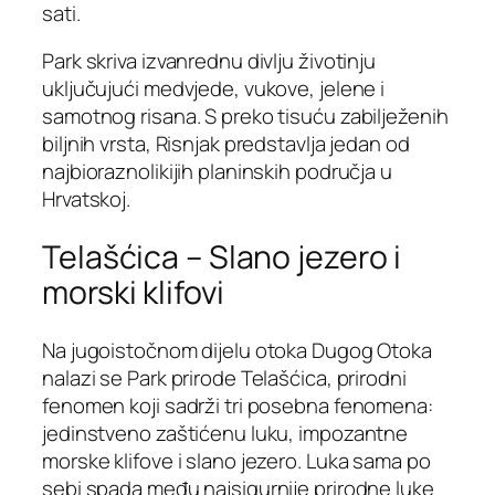
sati.
Park skriva izvanrednu divlju životinju
uključujući medvjede, vukove, jelene i
samotnog risana. S preko tisuću zabilježenih
biljnih vrsta, Risnjak predstavlja jedan od
najbioraznolikijih planinskih područja u
Hrvatskoj.
Telašćica – Slano jezero i
morski klifovi
Na jugoistočnom dijelu otoka Dugog Otoka
nalazi se Park prirode Telašćica, prirodni
fenomen koji sadrži tri posebna fenomena:
jedinstveno zaštićenu luku, impozantne
morske klifove i slano jezero. Luka sama po
sebi spada među najsigurnije prirodne luke