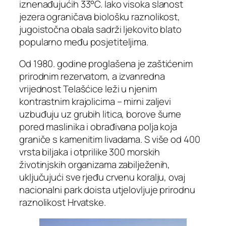
iznenađujućih 33°C. Iako visoka slanost
jezera ograničava biološku raznolikost,
jugoistočna obala sadrži ljekovito blato
popularno među posjetiteljima.
Od 1980. godine proglašena je zaštićenim
prirodnim rezervatom, a izvanredna
vrijednost Telašćice leži u njenim
kontrastnim krajolicima – mirni zaljevi
uzbuđuju uz grubih litica, borove šume
pored maslinika i obrađivana polja koja
graniče s kamenitim livadama. S više od 400
vrsta biljaka i otprilike 300 morskih
životinjskih organizama zabilježenih,
uključujući sve rjeđu crvenu koralju, ovaj
nacionalni park doista utjelovljuje prirodnu
raznolikost Hrvatske.