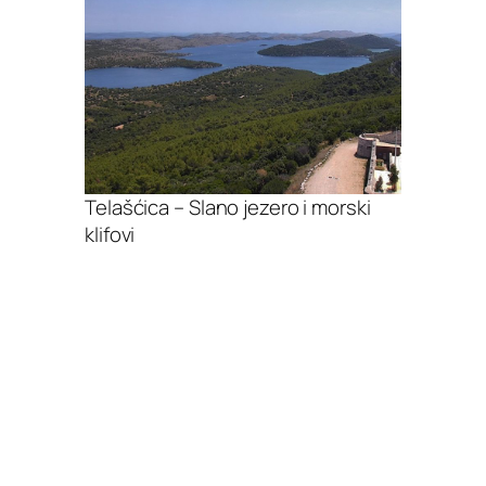
Telašćica – Slano jezero i morski
klifovi