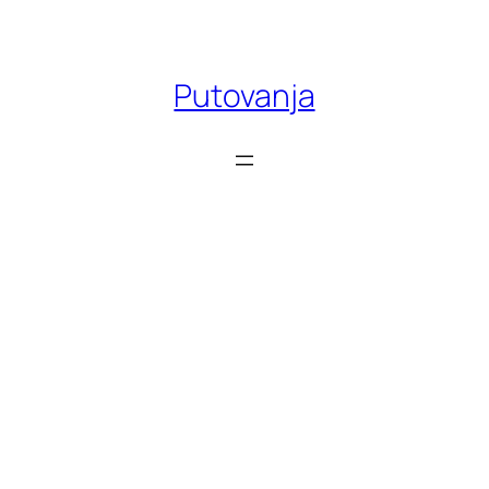
Skoči
do
sadržaja
Putovanja