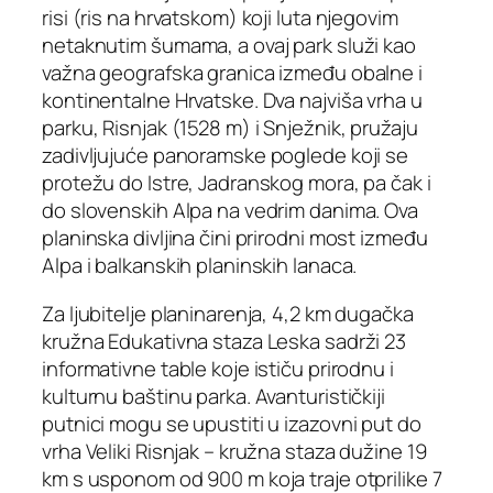
risi (ris na hrvatskom) koji luta njegovim
netaknutim šumama, a ovaj park služi kao
važna geografska granica između obalne i
kontinentalne Hrvatske. Dva najviša vrha u
parku, Risnjak (1528 m) i Snježnik, pružaju
zadivljujuće panoramske poglede koji se
protežu do Istre, Jadranskog mora, pa čak i
do slovenskih Alpa na vedrim danima. Ova
planinska divljina čini prirodni most između
Alpa i balkanskih planinskih lanaca.
Za ljubitelje planinarenja, 4,2 km dugačka
kružna Edukativna staza Leska sadrži 23
informativne table koje ističu prirodnu i
kulturnu baštinu parka. Avanturističkiji
putnici mogu se upustiti u izazovni put do
vrha Veliki Risnjak – kružna staza dužine 19
km s usponom od 900 m koja traje otprilike 7