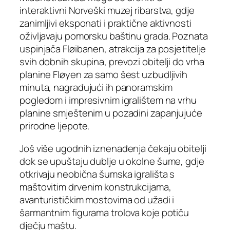
interaktivni Norveški muzej ribarstva, gdje
zanimljivi eksponati i praktične aktivnosti
oživljavaju pomorsku baštinu grada. Poznata
uspinjača Fløibanen, atrakcija za posjetitelje
svih dobnih skupina, prevozi obitelji do vrha
planine Fløyen za samo šest uzbudljivih
minuta, nagrađujući ih panoramskim
pogledom i impresivnim igralištem na vrhu
planine smještenim u pozadini zapanjujuće
prirodne ljepote.
Još više ugodnih iznenađenja čekaju obitelji
dok se upuštaju dublje u okolne šume, gdje
otkrivaju neobična šumska igrališta s
maštovitim drvenim konstrukcijama,
avanturističkim mostovima od užadi i
šarmantnim figurama trolova koje potiču
dječju maštu.