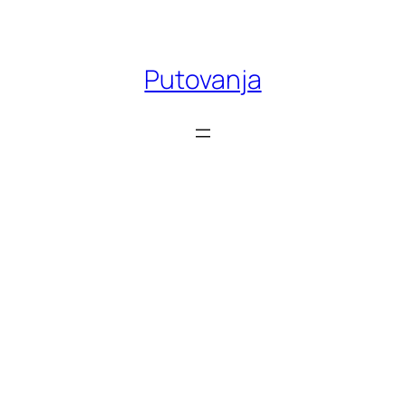
Skoči
do
sadržaja
Putovanja