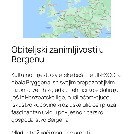
Obiteljski zanimljivosti u
Bergenu
Kulturno mjesto svjetske baštine UNESCO-a,
obala Bryggena, sa svojim prepoznatljivim
nizom drvenih zgrada u tehnici koje datiraju
još iz Hanzeatske lige, nudi očaravajuće
iskustvo kupovine kroz uske uličice i pruža
fascinantan uvid u povijesno ribarsko
gospodarstvo Bergena.
Mladi istraživači mogu se uroniti u