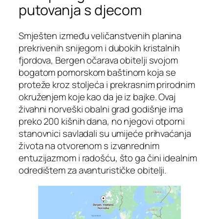
putovanja s djecom
Smješten između veličanstvenih planina
prekrivenih snijegom i dubokih kristalnih
fjordova, Bergen očarava obitelji svojom
bogatom pomorskom baštinom koja se
proteže kroz stoljeća i prekrasnim prirodnim
okruženjem koje kao da je iz bajke. Ovaj
živahni norveški obalni grad godišnje ima
preko 200 kišnih dana, no njegovi otporni
stanovnici savladali su umijeće prihvaćanja
života na otvorenom s izvanrednim
entuzijazmom i radošću, što ga čini idealnim
odredištem za avanturističke obitelji.