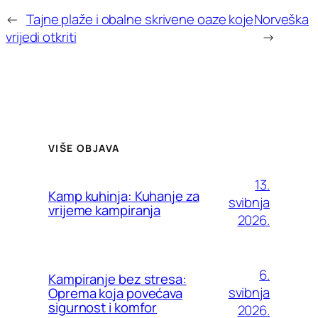
←
Tajne plaže i obalne skrivene oaze koje
Norveška
vrijedi otkriti
→
VIŠE OBJAVA
13.
Kamp kuhinja: Kuhanje za
svibnja
vrijeme kampiranja
2026.
6.
Kampiranje bez stresa:
svibnja
Oprema koja povećava
sigurnost i komfor
2026.