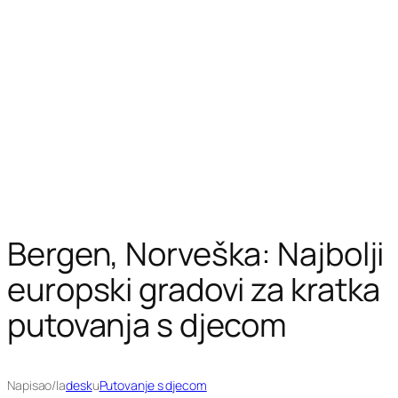
Bergen, Norveška: Najbolji
europski gradovi za kratka
putovanja s djecom
Napisao/la
desk
u
Putovanje s djecom