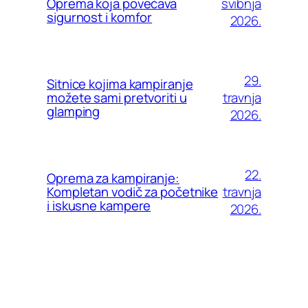
svibnja
Oprema koja povećava
sigurnost i komfor
2026.
29.
Sitnice kojima kampiranje
travnja
možete sami pretvoriti u
glamping
2026.
22.
Oprema za kampiranje:
travnja
Kompletan vodič za početnike
i iskusne kampere
2026.