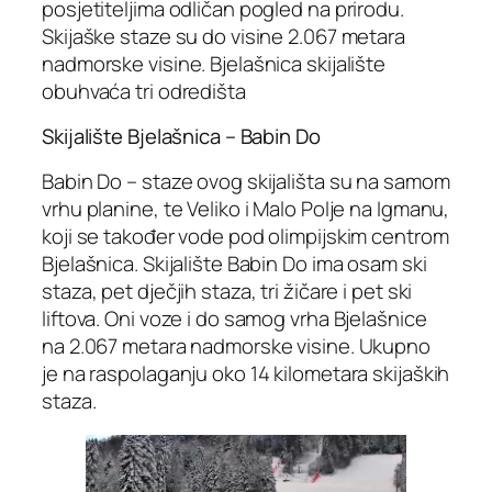
posjetiteljima odličan pogled na prirodu.
Skijaške staze su do visine 2.067 metara
nadmorske visine. Bjelašnica skijalište
obuhvaća tri odredišta
Skijalište Bjelašnica – Babin Do
Babin Do – staze ovog skijališta su na samom
vrhu planine, te Veliko i Malo Polje na Igmanu,
koji se također vode pod olimpijskim centrom
Bjelašnica. Skijalište Babin Do ima osam ski
staza, pet dječjih staza, tri žičare i pet ski
liftova. Oni voze i do samog vrha Bjelašnice
na 2.067 metara nadmorske visine. Ukupno
je na raspolaganju oko 14 kilometara skijaških
staza.