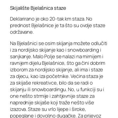
Skijalište Bjelašnica staze
Deklarirano je oko 20-tak km staza. No
prednost Bjelašnice je ta što su ovdje staze
održavane.
Na Bjelašnici se osim skijanja možete odlučiti
i za nordijsko skijanje kao i snowboarding i
sanjkanje. Malo Polje se nalazi na mirnijem i
ravnijem dijelu Bjelašnice, što ga čini dobrim
izborom za nordijsko skijanje, ali ima i staze
za djecu, kao iza početnike. Većina staza je
za skijaše rekreativce, bilo da se radi o
skijanju ili snowboardingu. No, u funkciji su i
one nešto strmije i zahtjevnije staze za
naprednije skijaše koji traže nešto više
izazova. Staze su vrlo lijepe i široke,
popeglane i dovoljno dugačke. Za prijevoz