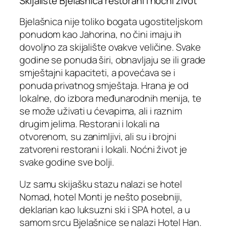
Skijalište Bjelašnica restorani i noćni život
Bjelašnica nije toliko bogata ugostiteljskom
ponudom kao Jahorina, no čini imaju ih
dovoljno za skijalište ovakve veličine. Svake
godine se ponuda širi, obnavljaju se ili grade
smještajni kapaciteti, a povećava se i
ponuda privatnog smještaja. Hrana je od
lokalne, do izbora međunarodnih menija, te
se može uživati u ćevapima, ali i raznim
drugim jelima. Restorani i lokali na
otvorenom, su zanimljivi, ali su i brojni
zatvoreni restorani i lokali. Noćni život je
svake godine sve bolji.
Uz samu skijašku stazu nalazi se hotel
Nomad, hotel Monti je nešto posebniji,
deklarian kao luksuzni ski i SPA hotel, a u
samom srcu Bjelašnice se nalazi Hotel Han.