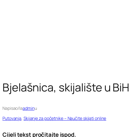
Bjelašnica, skijalište u BiH
Napisao/la
admin
u
Putovanja
, 
Skijanje za početnike – Naučite skijati online
Cijeli tekst pročitajte ispod.