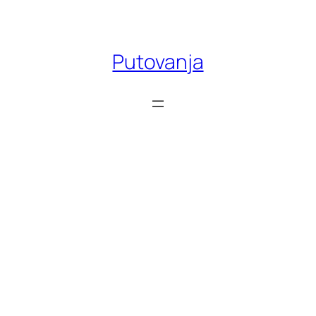
Skoči
do
sadržaja
Putovanja