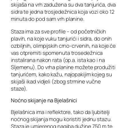
skijaša na vrh zadužena su dva tanjurića, dva
sidra te jedna trosjedežnica koja vozi oko 12
minuta do pod sam vrh planine.
Staza ima za sve profile – od početničkih
plavih, na koje vuku tanjurići i sidra, do onih
ozbiljnih, olimpijskih crno-crvenih, na koje će
vas otpremiti spomenuta trosedežnica
instalirana nakon rata (op.a. ista kao i na
Sljemenu). Do vrha planine možete produžiti
tanjurićem, kako kažu, najopakijim kojeg su
skijaši ikad vidjeli (zbog strmine vučne
staze).
Noćno skijanje na Bjelašnici
Bjelašnica ima i reflektore, tako da ljubitelji
noćnog skijanja mogu koristiti jednu stazu.
Staza je umjerenog nagiba dužine 750 m te