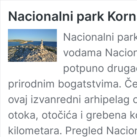
Nacionalni park Korn
Nacionalni par
vodama Nacion
potpuno drugač
prirodnim bogatstvima. Čes
ovaj izvanredni arhipelag
otoka, otočića i grebena k
kilometara. Pregled Nacion