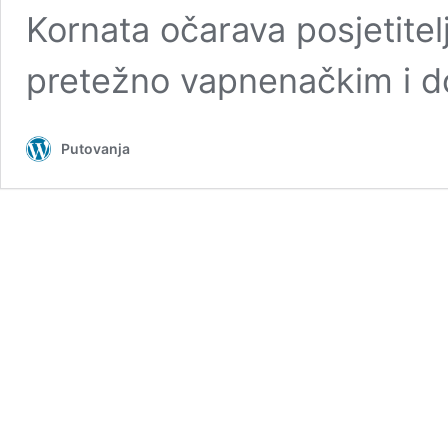
Kornata očarava posjetite
pretežno vapnenačkim i 
Putovanja