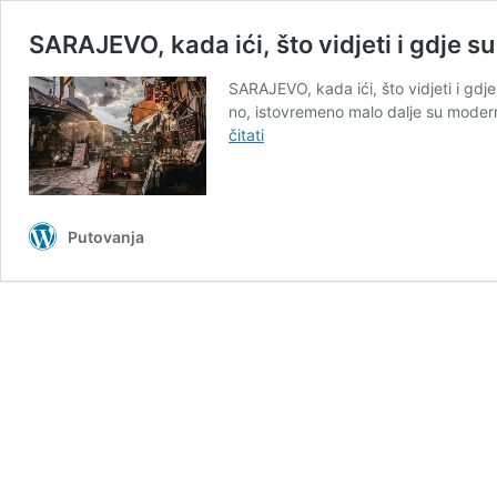
SARAJEVO, kada ići, što vidjeti i gdje su
SARAJEVO, kada ići, što vidjeti i gdje
no, istovremeno malo dalje su moderni 
SARAJEVO,
čitati
kada
ići,
što
vidjeti
Putovanja
i
gdje
su
najbolji
ćevapi