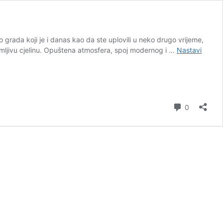
io grada koji je i danas kao da ste uplovili u neko drugo vrijeme,
zanimljivu cjelinu. Opuštena atmosfera, spoj modernog i …
Nastavi
komentar
0