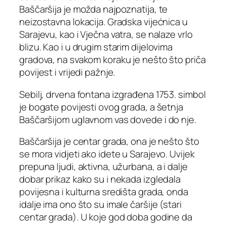
Baščaršija je možda najpoznatija, te
neizostavna lokacija. Gradska vijećnica u
Sarajevu, kao i Vječna vatra, se nalaze vrlo
blizu. Kao i u drugim starim dijelovima
gradova, na svakom koraku je nešto što priča
povijest i vrijedi pažnje.
Sebilj, drvena fontana izgrađena 1753. simbol
je bogate povijesti ovog grada, a šetnja
Baščaršijom uglavnom vas dovede i do nje.
Baščaršija je centar grada, ona je nešto što
se mora vidjeti ako idete u Sarajevo. Uvijek
prepuna ljudi, aktivna, užurbana, a i dalje
dobar prikaz kako su i nekada izgledala
povijesna i kulturna središta grada, onda
idalje ima ono što su imale čaršije (stari
centar grada). U koje god doba godine da