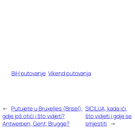
BiH putovanje
Vikend putovanja
←
Putujete u Bruxelles (Brisel),
SICILIJA, kada ići,
gdje još otići i što vidjeti?
što vidjeti i gdje se
Antwerpen, Gent, Brugge?
smjestiti
→