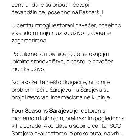
centru i dalje su prisutni ćevapi i
ćevabdžinice, posebno na Baščaršiji.
U centru mnogi restorani navečer, posebno
vikendom imaju muziku uživo i zabava je
zagarantirana.
Popularne su i pivnice, gdje se okuplja i
lokalno stanovništvo, a često je navečer
muzika uživo.
No, ako želite nešto drugačije, ni to nije
problem naći u Sarajevu. I u Sarajevu su
brojni restorani internacionalne kuhinje.
Four Seasons
Sarajevo
je restoran s
modernom kuhinjom, prekrasnim pogledom s
vrha zgrade. Ako idete u šoping centar SCC
Sarajevo ovaj restoran je preko puta, na vrhu