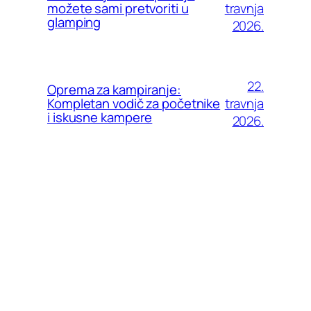
travnja
možete sami pretvoriti u
glamping
2026.
22.
Oprema za kampiranje:
travnja
Kompletan vodič za početnike
i iskusne kampere
2026.