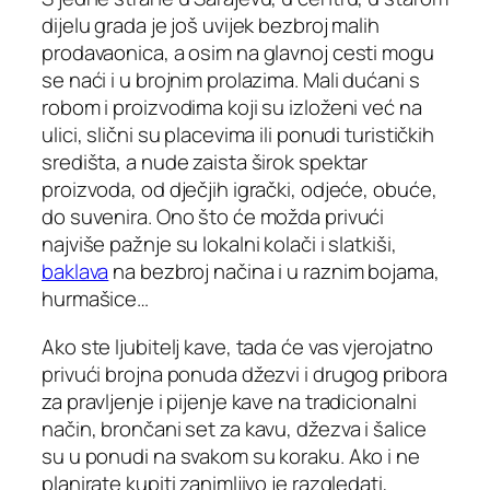
dijelu grada je još uvijek bezbroj malih
prodavaonica, a osim na glavnoj cesti mogu
se naći i u brojnim prolazima. Mali dućani s
robom i proizvodima koji su izloženi već na
ulici, slični su placevima ili ponudi turističkih
središta, a nude zaista širok spektar
proizvoda, od dječjih igrački, odjeće, obuće,
do suvenira. Ono što će možda privući
najviše pažnje su lokalni kolači i slatkiši,
baklava
na bezbroj načina i u raznim bojama,
hurmašice…
Ako ste ljubitelj kave, tada će vas vjerojatno
privući brojna ponuda džezvi i drugog pribora
za pravljenje i pijenje kave na tradicionalni
način, brončani set za kavu, džezva i šalice
su u ponudi na svakom su koraku. Ako i ne
planirate kupiti zanimljivo je razgledati,