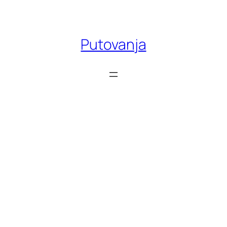
Skoči
do
sadržaja
Putovanja