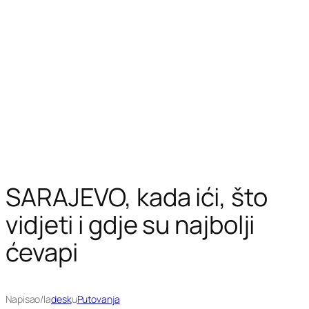
SARAJEVO, kada ići, što
vidjeti i gdje su najbolji
ćevapi
Napisao/la
desk
u
Putovanja