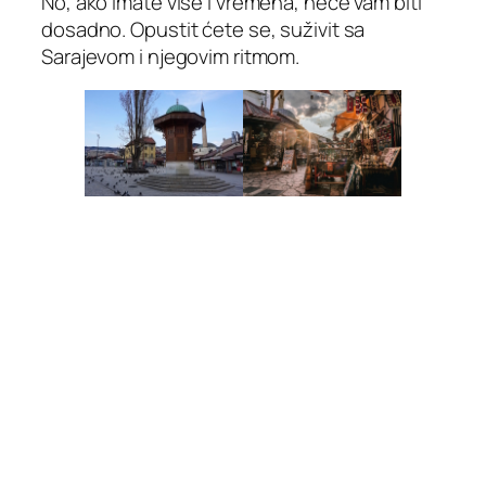
No, ako imate više i vremena, neće vam biti
dosadno. Opustit ćete se, suživit sa
Sarajevom i njegovim ritmom.