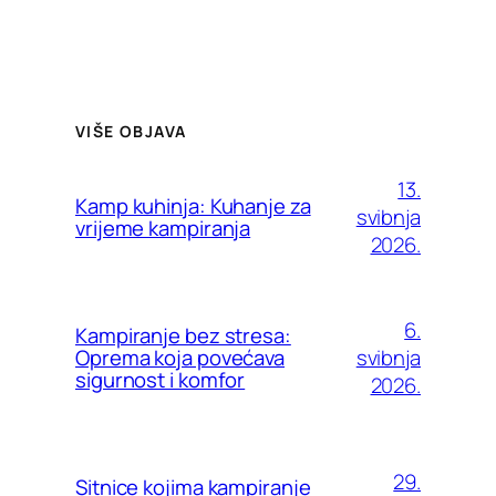
VIŠE OBJAVA
13.
Kamp kuhinja: Kuhanje za
svibnja
vrijeme kampiranja
2026.
6.
Kampiranje bez stresa:
svibnja
Oprema koja povećava
sigurnost i komfor
2026.
29.
Sitnice kojima kampiranje